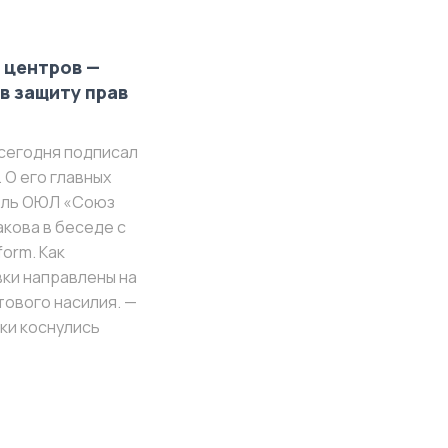
 центров —
в защиту прав
сегодня подписал
 О его главных
ель ОЮЛ «Союз
кова в беседе с
orm. Как
вки направлены на
тового насилия. —
ки коснулись