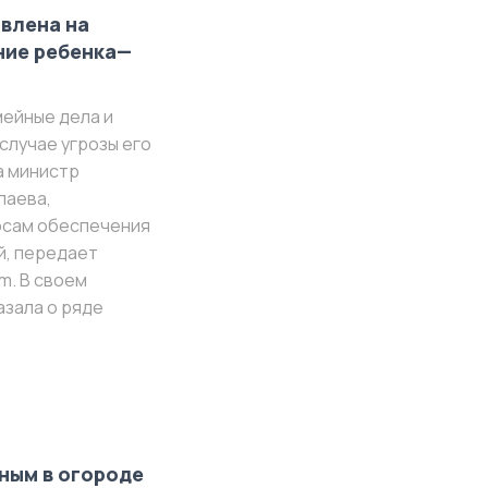
влена на
ние ребенка—
мейные дела и
случае угрозы его
а министр
лаева,
осам обеспечения
й, передает
m. В своем
азала о ряде
ным в огороде