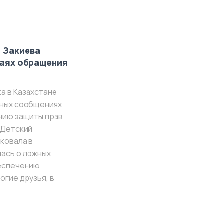
: Закиева
чаях обращения
а в Казахстане
жных сообщениях
нию защиты прав
 Детский
ковала в
лась о ложных
беспечению
огие друзья, в