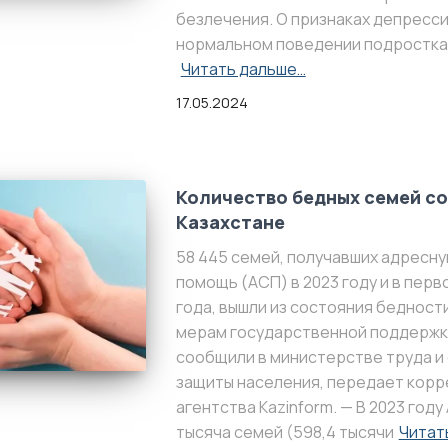
безлечения. О признаках депресси
нормальном поведении подростка
Читать дальше…
17.05.2024
Количество бедных семей со
Казахстане
58 445 семей, получавших адресн
помощь (АСП) в 2023 году и в перв
года, вышли из состояния бедност
мерам государственной поддержк
сообщили в министерстве труда и
защиты населения, передает кор
агентства Kazinform. — В 2023 году 
тысяча семей (598,4 тысячи
Читат