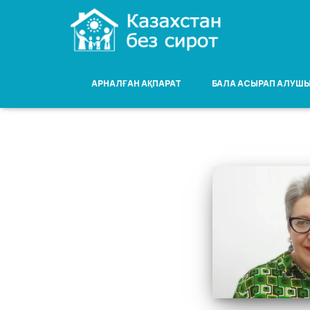
АРНАЛҒАН АҚПАРАТ
БАЛА АСЫРАП АЛУШЫ