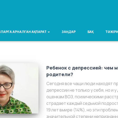
ЛАРҒА АРНАЛҒАН АҚПАРАТ
ЗАҢДАР
БАҚ
ТӘЖІРИ
Ребенок с депрессией: чем 
родители?
Сегодня все чащи люди находят п
депрессии не только у себя, но и у
оценкам ВОЗ, психическими расст
страдает каждый седьмой подрост
19 лет вмире (14%), но эти пробле
значительной степени непризнанн