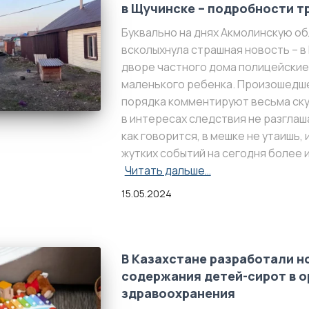
в Щучинске – подробности т
Буквально на днях Акмолинскую о
всколыхнула страшная новость – в
дворе частного дома полицейские
маленького ребенка. Произошедш
порядка комментируют весьма ск
в интересах следствия не разглаш
как говорится, в мешке не утаишь,
жутких событий на сегодня более 
Читать дальше…
15.05.2024
В Казахстане разработали н
содержания детей-сирот в о
здравоохранения