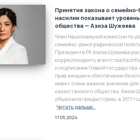
Принятие закона о семейно
насилии показывает уровень
общества — Азиза Шужеева
Член Национальной комиссии по д
семейно-демографической полити
Президенте РК Азиза Шужеева рас
корреспонденту агентства Kazinfo
и подписание Главой государства 
прав женщин и обеспечении безоп
имеет очень важное значение для 
казахстанского общества. Азиза 
объяснила предысторию, в 2017 го
Читать дальше…
17.05.2024