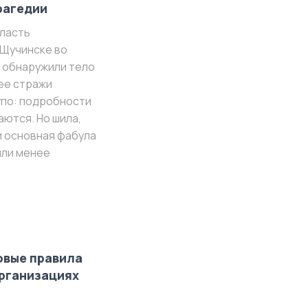
рагедии
бласть
 Щучинске во
 обнаружили тело
ее стражи
упо: подробности
аются. Но шила,
 и основная фабула
или менее
овые правила
рганизациях