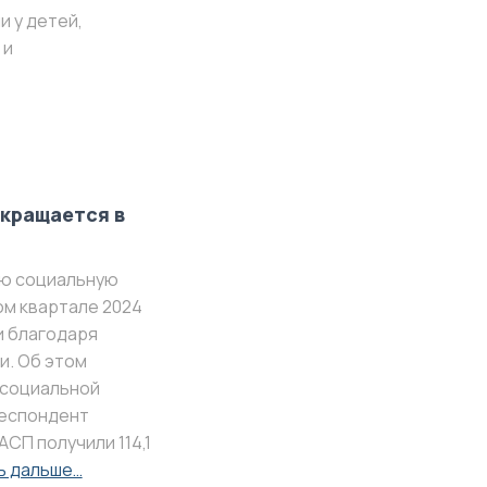
и у детей,
 и
кращается в
ую социальную
ом квартале 2024
и благодаря
и. Об этом
 социальной
респондент
АСП получили 114,1
ь дальше…