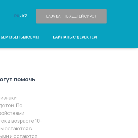
RU
/
KZ
БАЗА ДАННЫХ ДЕТЕЙ СИРОТ
БЕМІЗБЕН БӨЛІСЕМІЗ
БАЙЛАНЫС ДЕРЕКТЕРІ
могут помочь
ризнаки
 детей. По
ройствами
ок в возрасте 10–
мы остаются в
ыми и остаются