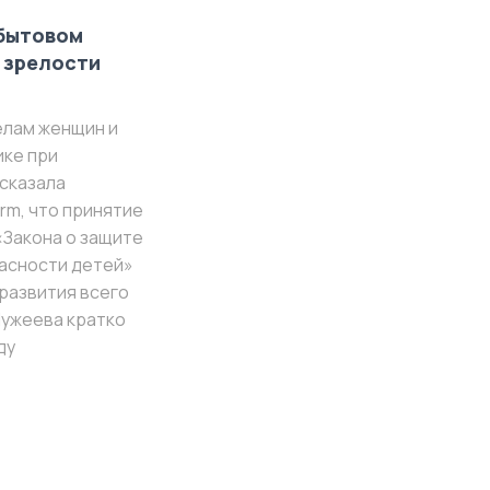
-бытовом
 зрелости
елам женщин и
ке при
сказала
rm, что принятие
«Закона о защите
асности детей»
развития всего
Шужеева кратко
ду