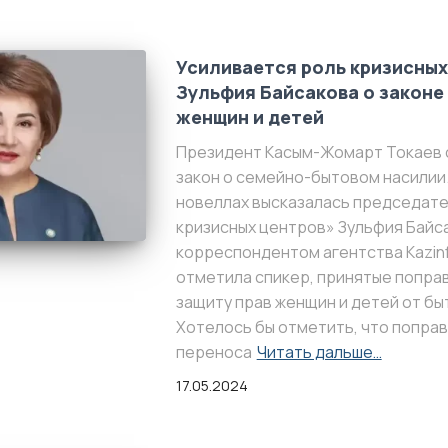
Усиливается роль кризисных
Зульфия Байсакова о законе 
женщин и детей
Президент Касым-Жомарт Токаев 
закон о семейно-бытовом насилии.
новеллах высказалась председат
кризисных центров» Зульфия Байса
корреспондентом агентства Kazinf
отметила спикер, принятые попра
защиту прав женщин и детей от бы
Хотелось бы отметить, что поправ
переноса
Читать дальше…
17.05.2024