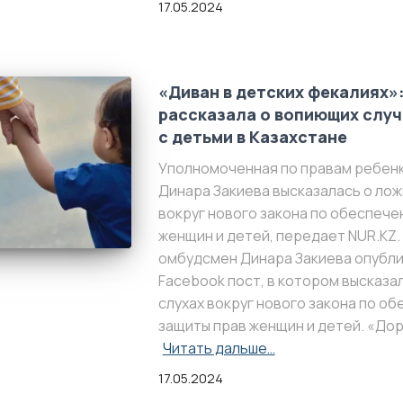
17.05.2024
«Диван в детских фекалиях»
рассказала о вопиющих слу
с детьми в Казахстане
Уполномоченная по правам ребенк
Динара Закиева высказалась о ло
вокруг нового закона по обеспече
женщин и детей, передает NUR.KZ.
омбудсмен Динара Закиева опубли
Facebook пост, в котором высказа
слухах вокруг нового закона по о
защиты прав женщин и детей. «Дор
Читать дальше…
17.05.2024