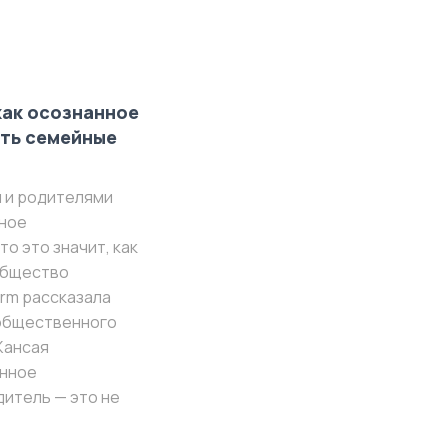
как осознанное
ть семейные
 и родителями
нное
о это значит, как
общество
orm рассказала
общественного
Жансая
анное
итель — это не