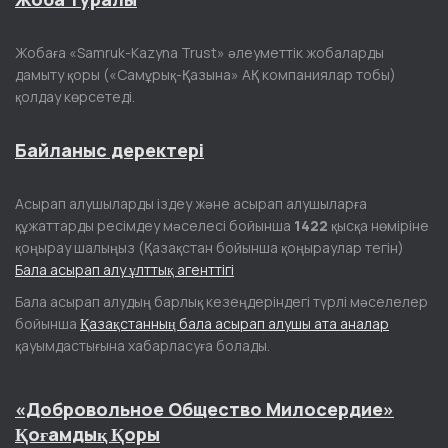
Жобаға «Samruk-Kazyna Trust» әлеуметтік жобаларды
дамыту қоры («Самұрық-Қазына» АҚ компаниялар тобы)
қолдау көрсетеді.
Байланыс деректері
Асырап алушыларды іздеу және асырап алушыларға
құжаттарды ресімдеу мәселесі бойынша
1422
қысқа нөміріне
қоңырау шалыңыз (Қазақстан бойынша қоңыраулар тегін)
Бала асырап алу ұлттық агенттігі
Бала асырап алудың барлық кезеңдеріндегі түрлі мәселелер
бойынша
Қазақстанның бала асырап алушы ата аналар
қауымдастығына хабарласуға болады.
«Добровольное Общество Милосердие»
Қоғамдық Қоры