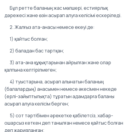
Бұл ретте баланың жас мөлшері, естиярлық
дәрежесі және өзін асырап алуға келісімі ескеріледі.
2. Жалғыз ата-анасы немесе екеуі де:
1) қайтыс болған;
2) баладан бас тартқан;
3) ата-ана құқықтарынан айрылған және олар
қалпына келтірілмеген;
4) туыстарына, асырап алынатын баланың
(балалардың) анасымен немесе әкесімен некеде
(ерлі-зайыптылықта) тұратын адамдарға баланы
асырап алуға келісім берген;
5) сот тәртібімен әрекетке қабілетсіз, хабар-
ошарсыз кеткен деп танылған немесе қайтыс болған
деп жарияланған;