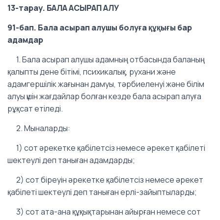
13-тарау. БАЛА АСЫРАП АЛУ
91-бап. Бала асырап алушы болуға құқығы бар
адамдар
1. Бала асырап алушы адамның отбасында баланың
қалыпты дене бітімі, психикалық, рухани және
адамгершілік жағынан дамуы, тәрбиеленуi және бiлiм
алуы үшiн жағдайлар болған кезде бала асырап алуға
рұқсат етiледi.
2. Мыналарды:
1) сот әрекетке қабiлетсiз немесе әрекет қабiлетi
шектеулі деп таныған адамдарды;
2) сот біреуін әрекетке қабiлетсiз немесе әрекет
қабiлеті шектеулі деп таныған ерлi-зайыптыларды;
3) сот ата-ана құқықтарынан айырған немесе сот