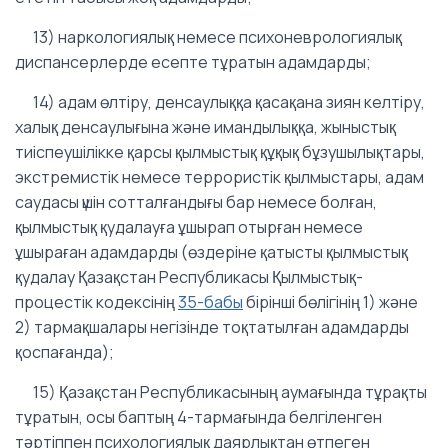
13) наркологиялық немесе психоневрологиялық
диспансерлерде есепте тұратын адамдарды;
14) адам өлтіру, денсаулыққа қасақана зиян келтіру,
халық денсаулығына және имандылыққа, жыныстық
тиіспеушілікке қарсы қылмыстық құқық бұзушылықтары,
экстремистік немесе террористік қылмыстары, адам
саудасы үшін сотталғандығы бар немесе болған,
қылмыстық қудалауға ұшырап отырған немесе
ұшыраған адамдарды (өздеріне қатысты қылмыстық
қудалау Қазақстан Республикасы Қылмыстық-
процестік кодексінің
35-бабы
бірінші бөлігінің 1) және
2) тармақшалары негізінде тоқтатылған адамдарды
қоспағанда);
15) Қазақстан Республикасының аумағында тұрақты
тұратын, осы баптың 4-тармағында белгіленген
тәртіппен психологиялық даярлықтан өтпеген