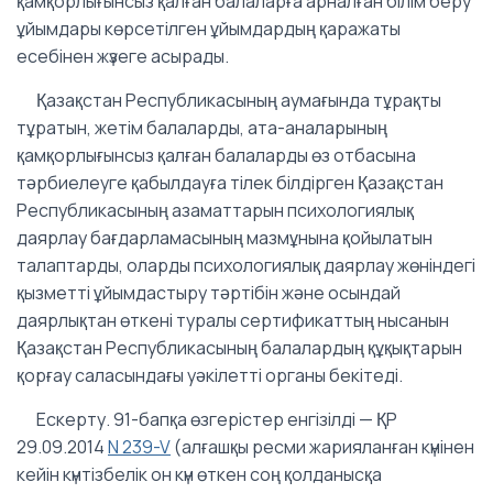
қамқорлығынсыз қалған балаларға арналған білім беру
ұйымдары көрсетілген ұйымдардың қаражаты
есебінен жүзеге асырады.
Қазақстан Республикасының аумағында тұрақты
тұратын, жетім балаларды, ата-аналарының
қамқорлығынсыз қалған балаларды өз отбасына
тәрбиелеуге қабылдауға тілек білдірген Қазақстан
Республикасының азаматтарын психологиялық
даярлау бағдарламасының мазмұнына қойылатын
талаптарды, оларды психологиялық даярлау жөніндегі
қызметті ұйымдастыру тәртібін және осындай
даярлықтан өткені туралы сертификаттың нысанын
Қазақстан Республикасының балалардың құқықтарын
қорғау саласындағы уәкілетті органы бекітеді.
Ескерту. 91-бапқа өзгерістер енгізілді — ҚР
29.09.2014
N 239-V
(алғашқы ресми жарияланған күнінен
кейiн күнтiзбелiк он күн өткен соң қолданысқа