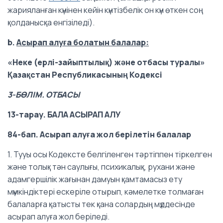
жарияланған күнінен кейін күнтізбелік он күн өткен соң
қолданысқа енгізіледі).
b.
Aсырап алуға болатын балалар:
«Неке (ерлі-зайыптылық) және отбасы туралы»
Қазақстан Республикасының Кодексі
3-БӨЛІМ. ОТБАСЫ
13-тарау. БАЛА АСЫРАП АЛУ
84-бап. Асырап алуға жол берілетін балалар
1. Тууы осы Кодексте белгіленген тәртіппен тіркелген
және толық тән саулығы, психикалық, рухани және
адамгершілік жағынан дамуын қамтамасыз ету
мүмкіндіктері ескеріле отырып, кәмелетке толмаған
балаларға қатысты тек қана солардың мүддесінде
асырап алуға жол беріледі.