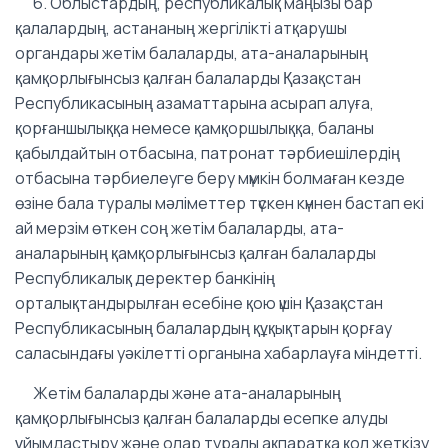
6. Облыстардың, республикалық маңызы бар
қалалардың, астананың жергілікті атқарушы
органдары жетім балаларды, ата-аналарының
қамқорлығынсыз қалған балаларды Қазақстан
Республикасының азаматтарына асырап алуға,
қорғаншылыққа немесе қамқоршылыққа, баланы
қабылдайтын отбасына, патронат тәрбиешілердің
отбасына тәрбиелеуге беру мүмкін болмаған кезде
өзіне бала туралы мәліметтер түскен күннен бастап екі
ай мерзім өткен соң жетім балаларды, ата-
аналарының қамқорлығынсыз қалған балаларды
Республикалық деректер банкінің
орталықтандырылған есебіне қою үшін Қазақстан
Республикасының балалардың құқықтарын қорғау
саласындағы уәкілетті органына хабарлауға міндетті.
Жетім балаларды және ата-аналарының
қамқорлығынсыз қалған балаларды есепке алуды
ұйымдастыру және олар туралы ақпаратқа қол жеткізу