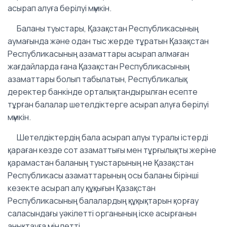
асырап алуға берілуі мүмкін.
Баланы туыстары, Қазақстан Республикасының
аумағында және одан тыс жерде тұратын Қазақстан
Республикасының азаматтары асырап алмаған
жағдайларда ғана Қазақстан Республикасының
азаматтары болып табылатын, Республикалық
деректер банкінде орталықтандырылған есепте
тұрған балалар шетелдіктерге асырап алуға берілуі
мүмкін.
Шетелдіктердің бала асырап алуы туралы істерді
қараған кезде сот азаматтығы мен тұрғылықты жеріне
қарамастан баланың туыстарының не Қазақстан
Республикасы азаматтарының осы баланы бірінші
кезекте асырап алу құқығын Қазақстан
Республикасының балалардың құқықтарын қорғау
саласындағы уәкілетті органының іске асырғанын
анықтауға міндетті.