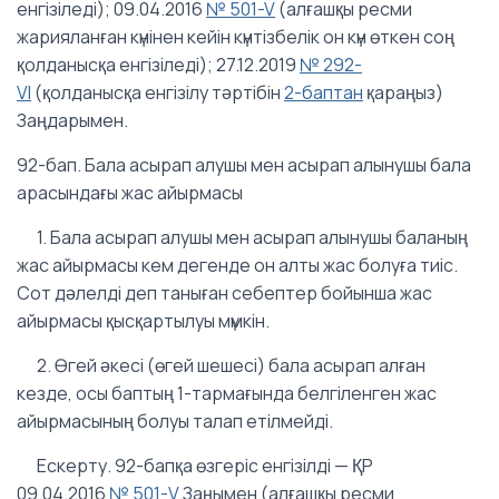
енгiзiледi); 09.04.2016
№ 501-V
(алғашқы ресми
жарияланған күнінен кейін күнтізбелік он күн өткен соң
қолданысқа енгізіледі); 27.12.2019
№ 292-
VІ
(қолданысқа енгізілу тәртібін
2-баптан
қараңыз)
Заңдарымен.
92-бап. Бала асырап алушы мен асырап алынушы бала
арасындағы жас айырмасы
1. Бала асырап алушы мен асырап алынушы баланың
жас айырмасы кем дегенде он алты жас болуға тиіс.
Сот дәлелді деп таныған себептер бойынша жас
айырмасы қысқартылуы мүмкін.
2. Өгей әкесi (өгей шешесi) бала асырап алған
кезде, осы баптың 1-тармағында белгiленген жас
айырмасының болуы талап етiлмейдi.
Ескерту. 92-бапқа өзгеріс енгізілді — ҚР
09.04.2016
№ 501-V
Заңымен (алғашқы ресми