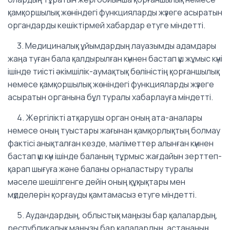
қамқоршылық жөніндегі функцияларды жүзеге асыратын
органдарды кешіктірмей хабардар етуге міндетті.
3. Медициналық ұйымдардың лауазымды адамдары
жаңа туған бала қалдырылған күннен бастап үш жұмыс күні
ішінде тиісті әкімшілік-аумақтық бөліністің қорғаншылық
немесе қамқоршылық жөніндегі функцияларды жүзеге
асыратын органына бұл туралы хабарлауға міндетті.
4. Жергілікті атқарушы орган оның ата-аналары
немесе оның туыстары жағынан қамқорлықтың болмау
фактісі анықталған кезде, мәліметтер алынған күннен
бастап үш күн ішінде баланың тұрмыс жағдайын зерттеп-
қарап шығуға және баланы орналастыру туралы
мәселе шешілгенге дейін оның құқықтары мен
мүдделерін қорғауды қамтамасыз етуге міндетті.
5. Аудандардың, облыстық маңызы бар қалалардың,
республикалық маңызы бар қалалардың, астананың