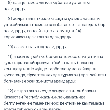
8) дәстүрлi емес жыныстық бағдар ұстанатын
адамдарды;
9) асырап алған кезде қасақана қылмыс жасағаны
үшін жойылмаған немесе алынбаған сотталғандығы бар
адамдарды, сондай-ақ осы тармақтың 14)
тармақшасында аталған адамдарды;
10) азаматтығы жоқ адамдарды;
11) анасының қайтыс болуына немесе оның ата-ана
құқықтарынан айырылуына байланысты баланың
кемінде үш жыл іс жүзінде тәрбиелену жағдайларын
қоспағанда, тіркелген некеде тұрмаған (ерлі-зайыпты
болмаған) еркек жынысты адамдарды;
12) асырап алған кезде асырап алынған баланы
Қазақстан Республикасының заңнамасында
белгіленген ең төмен күнкөріс деңгейімен қамтамасыз
ететін табысы жоқ адамдарды;