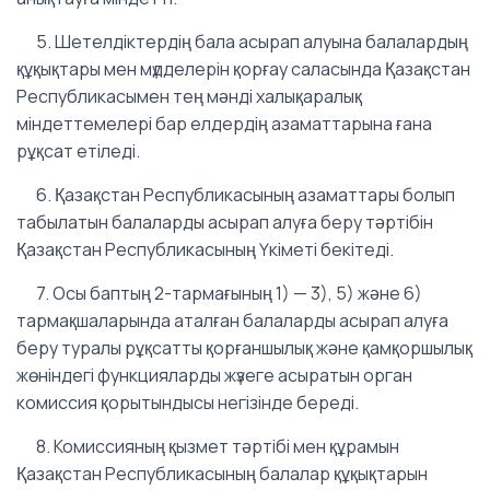
5. Шетелдіктердің бала асырап алуына балалардың
құқықтары мен мүдделерін қорғау саласында Қазақстан
Республикасымен тең мәнді халықаралық
міндеттемелері бар елдердің азаматтарына ғана
рұқсат етіледі.
6. Қазақстан Республикасының азаматтары болып
табылатын балаларды асырап алуға беру тәртібін
Қазақстан Республикасының Үкіметі бекітеді.
7. Осы баптың 2-тармағының 1) — 3), 5) және 6)
тармақшаларында аталған балаларды асырап алуға
беру туралы рұқсатты қорғаншылық және қамқоршылық
жөніндегі функцияларды жүзеге асыратын орган
комиссия қорытындысы негізінде береді.
8. Комиссияның қызмет тәртібі мен құрамын
Қазақстан Республикасының балалар құқықтарын