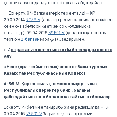
қорғау саласындағы уәкілетті органы айқындайды.
Ескерту. 84-бапқа өзгерістер енгізілді — ҚР
29.09.2014
N 239-V
(алғашқы ресми жарияланған күнінен
кейiн күнтiзбелiк он күн өткен соң қолданысқа
енгiзiледi); 09.04.2016
№ 501-V
(қолданысқа енгізілу
тәртібін
2-баптан
қараңыз) Заңдарымен.
c. A
сырап алуға
жататын жетім
балалар
ды есепке
алу
:
«Неке (ерлі-зайыптылық) және отбасы туралы»
Қазақстан Республикасының Кодексі
4-БӨЛІМ. Қорғаншылық немесе қамқоршылық,
Республикалық деректер банкі, баланы
қабылдайтын және бала қонақтайтын отбасылар
Ескерту. 4-бөлімнің тақырыбы жаңа редакцияда — ҚР
09.04.2016
№ 501-V
Заңымен (алғашқы ресми