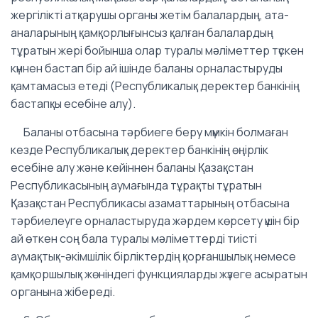
жергілікті атқарушы органы жетім балалардың, ата-
аналарының қамқорлығынсыз қалған балалардың
тұратын жері бойынша олар туралы мәліметтер түскен
күннен бастап бір ай ішінде баланы орналастыруды
қамтамасыз етеді (Республикалық деректер банкінің
бастапқы есебіне алу).
Баланы отбасына тәрбиеге беру мүмкін болмаған
кезде Республикалық деректер банкінің өңірлік
есебіне алу және кейіннен баланы Қазақстан
Республикасының аумағында тұрақты тұратын
Қазақстан Республикасы азаматтарының отбасына
тәрбиелеуге орналастыруда жәрдем көрсету үшін бір
ай өткен соң бала туралы мәліметтерді тиісті
аумақтық-әкімшілік бірліктердің қорғаншылық немесе
қамқоршылық жөніндегі функцияларды жүзеге асыратын
органына жібереді.