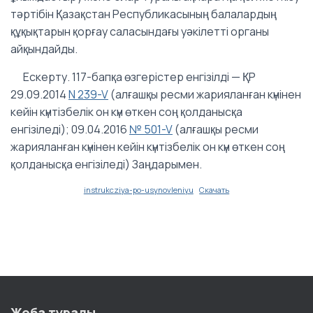
тәртібін Қазақстан Республикасының балалардың
құқықтарын қорғау саласындағы уәкілетті органы
айқындайды.
Ескерту. 117-бапқа өзгерістер енгізілді — ҚР
29.09.2014
N 239-V
(алғашқы ресми жарияланған күнінен
кейiн күнтiзбелiк он күн өткен соң қолданысқа
енгiзiледi); 09.04.2016
№ 501-V
(алғашқы ресми
жарияланған күнінен кейін күнтізбелік он күн өткен соң
қолданысқа енгізіледі) Заңдарымен.
instrukcziya-po-usynovleniyu
Скачать
Жоба туралы