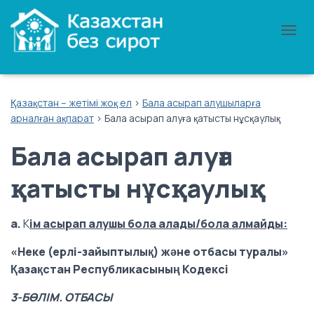
П
Е
Р
Е
К
Қазақстан – жетімі жоқ ел
>
Бала асырап алушыларға
Л
арналған ақпарат
>
Бала асырап алуға қатысты нұсқаулық
Ю
Ч
Бала асырап алуға
И
Т
Ь
қатысты нұсқаулық
Н
А
В
a.
K
ім асырап алушы бола алады/бола алмайды:
И
Г
«Неке (ерлі-зайыптылық) және отбасы туралы»
А
Қазақстан Республикасының Кодексі
Ц
И
Ю
3-БӨЛІМ. ОТБАСЫ