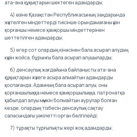
ата-ана құқықтарын шектеген адамдарды;
4) өзiне Қазақстан Республикасының заңдарында
жүктелген мiндеттердi тиiсiнше орындамағаны үшiн
қорғаншы немесе қамқоршы мiндеттерінен
шеттетiлген адамдарды;
5) егер сот олардың кінәсінен бала асырап алудың
күшiн жойса, бұрынғы бала асырап алушыларды;
6) денсаулық жағдайына байланысты ата-ана
құқықтарын жүзеге асыра алмайтын адамдарды
қоспағанда. Адамның бала асырап алуы, оны
қорғаншылыққа немесе қамқоршылыққа, патронатқа
қабылдап алуы мүмкін болмайтын аурулар болған
кезде, олардың тiзбесiн денсаулық сақтау
саласындағы уәкілетті орган белгiлейдi;
7) тұрақты тұрғылықты жері жоқ адамдарды;