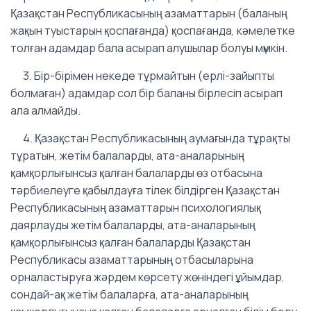
Қазақстан Республикасының азаматтарын (баланың
жақын туыстарын қоспағанда) қоспағанда, кәмелетке
толған адамдар бала асырап алушылар болуы мүмкін.
3. Бiр-бiрiмен некеде тұрмайтын (ерлі-зайыпты
болмаған) адамдар сол бiр баланы бiрлесiп асырап
ала алмайды.
4. Қазақстан Республикасының аумағында тұрақты
тұратын, жетім балаларды, ата-аналарының
қамқорлығынсыз қалған балаларды өз отбасына
тәрбиелеуге қабылдауға тілек білдірген Қазақстан
Республикасының азаматтарын психологиялық
даярлауды жетім балаларды, ата-аналарының
қамқорлығынсыз қалған балаларды Қазақстан
Республикасы азаматтарының отбасыларына
орналастыруға жәрдем көрсету жөніндегі ұйымдар,
сондай-ақ жетім балаларға, ата-аналарының