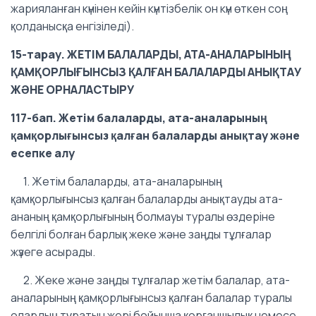
жарияланған күнінен кейін күнтізбелік он күн өткен соң
қолданысқа енгізіледі).
15-тарау. ЖЕТІМ БАЛАЛАРДЫ, АТА-АНАЛАРЫНЫҢ
ҚАМҚОРЛЫҒЫНСЫЗ ҚАЛҒАН БАЛАЛАРДЫ АНЫҚТАУ
ЖӘНЕ ОРНАЛАСТЫРУ
117-бап. Жетім балаларды, ата-аналарының
қамқорлығынсыз қалған балаларды анықтау және
есепке алу
1. Жетім балаларды, ата-аналарының
қамқорлығынсыз қалған балаларды анықтауды ата-
ананың қамқорлығының болмауы туралы өздеріне
белгілі болған барлық жеке және заңды тұлғалар
жүзеге асырады.
2. Жеке және заңды тұлғалар жетім балалар, ата-
аналарының қамқорлығынсыз қалған балалар туралы
олардың тұратын жері бойынша қорғаншылық немесе