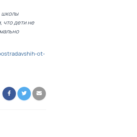
ь школы
 что дети не
рмально
.
postradavshih-ot-