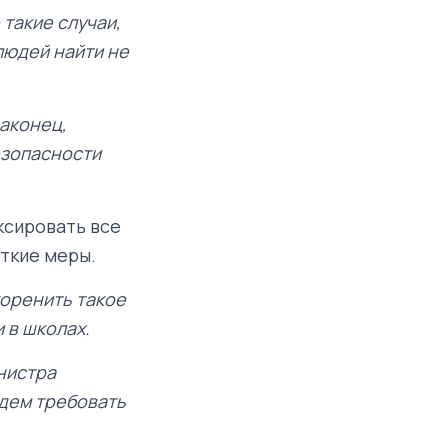
такие случаи,
людей найти не
аконец,
езопасности
ксировать все
ткие меры.
коренить такое
 в школах.
нистра
удем требовать