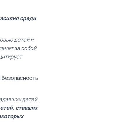
насилия среди
овью детей и
лечет за собой
цитирует
и безопасность
.
адавших детей.
детей, ставших
екоторых