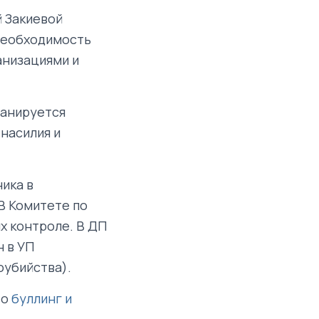
 Закиевой
необходимость
анизациями и
ланируется
насилия и
ика в
 В Комитете по
х контроле. В ДП
н в УП
оубийства).
то
буллинг и