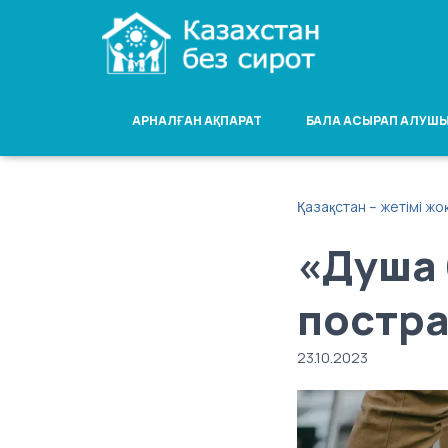
АРНАЛҒАН АҚПАРАТ
БАЛА АСЫРАП АЛУШЫ
Қазақстан – жетімі жо
«Душа 
постра
23.10.2023