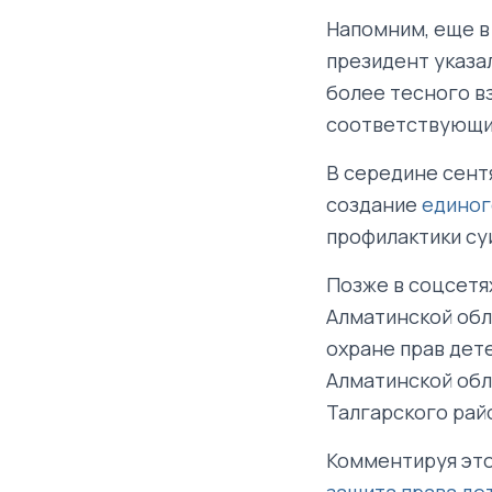
Напомним, еще в
президент указа
более тесного в
соответствующи
В середине сент
создание
единог
профилактики су
Позже в соцсетя
Алматинской об
охране прав дет
Алматинской обл
Талгарского райо
Комментируя это
защита права де