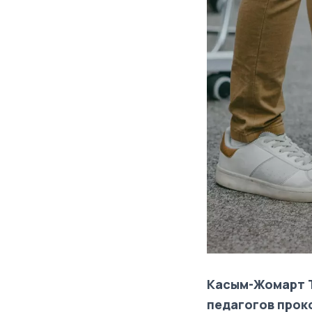
Касым-Жомарт Т
педагогов прок