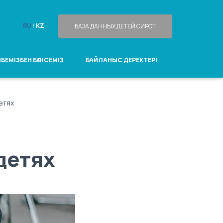
RU
/
KZ
БАЗА ДАННЫХ ДЕТЕЙ СИРОТ
БЕМІЗБЕН БӨЛІСЕМІЗ
БАЙЛАНЫС ДЕРЕКТЕРІ
етях
детях