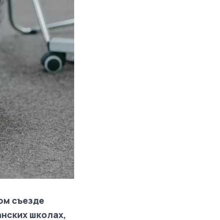
ом съезде
анских школах,