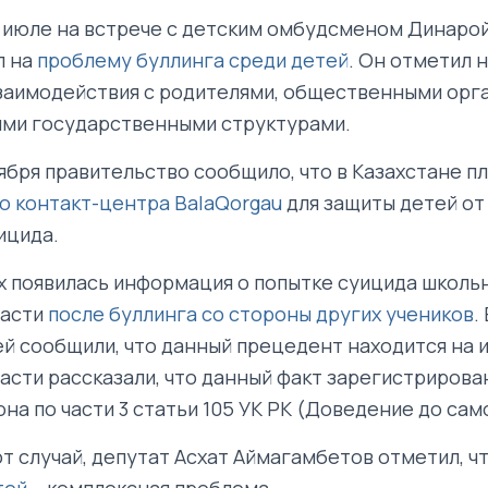
 июле на встрече с детским омбудсменом Динарой
л на
проблему буллинга среди детей
. Он отметил 
заимодействия c родителями, общественными орг
ми государственными структурами.
ября правительство сообщило, что в Казахстане п
о контакт-центра BalaQorgau
для защиты детей от 
ицида.
х появилась информация о попытке суицида школьн
ласти
после буллинга со стороны других учеников
.
ей сообщили, что данный прецедент находится на и
асти рассказали, что данный факт зарегистрирова
на по части 3 статьи 105 УК РК (Доведение до сам
т случай, депутат Асхат Аймагамбетов отметил, ч
тей
– комплексная проблема.