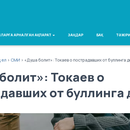
ЛАРҒА АРНАЛҒАН АҚПАРАТ
ЗАҢДАР
БАҚ
ТӘЖІРИ
қ ел
>
СМИ
>
«Душа болит»: Токаев о пострадавших от буллинга д
болит»: Токаев о
давших от буллинга 