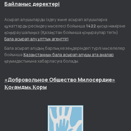
Байланыс деректері
Асырап алушыларды іздеу және асырап алушыларға
құжаттарды ресімдеу мәселесі бойынша
1422
қысқа нөміріне
қоңырау шалыңыз (Қазақстан бойынша қоңыраулар тегін)
Бала асырап алу ұлттық агенттігі
Бала асырап алудың барлық кезеңдеріндегі түрлі мәселелер
бойынша
Қазақстанның бала асырап алушы ата аналар
қауымдастығына хабарласуға болады.
«Добровольное Общество Милосердие»
Қоғамдық Қоры