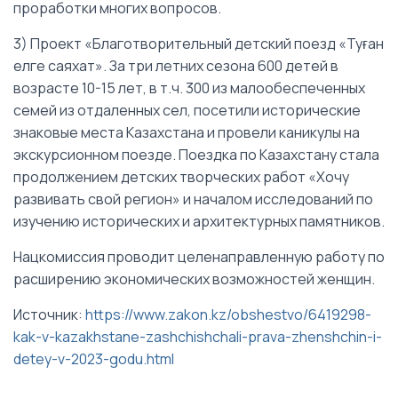
проработки многих вопросов.
3) Проект «Благотворительный детский поезд «Туған
елге саяхат». За три летних сезона 600 детей в
возрасте 10-15 лет, в т.ч. 300 из малообеспеченных
семей из отдаленных сел, посетили исторические
знаковые места Казахстана и провели каникулы на
экскурсионном поезде. Поездка по Казахстану стала
продолжением детских творческих работ «Хочу
развивать свой регион» и началом исследований по
изучению исторических и архитектурных памятников.
Нацкомиссия проводит целенаправленную работу по
расширению экономических возможностей женщин.
Источник:
https://www.zakon.kz/obshestvo/6419298-
kak-v-kazakhstane-zashchishchali-prava-zhenshchin-i-
detey-v-2023-godu.html