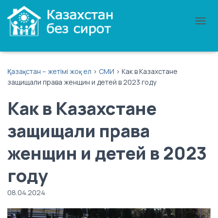
П
Е
Р
Е
К
Қазақстан – жетімі жоқ ел
>
СМИ
>
Как в Казахстане
Л
защищали права женщин и детей в 2023 году
Ю
Ч
Как в Казахстане
И
Т
Ь
защищали права
Н
А
женщин и детей в 2023
В
И
Г
году
А
Ц
08.04.2024
И
Ю