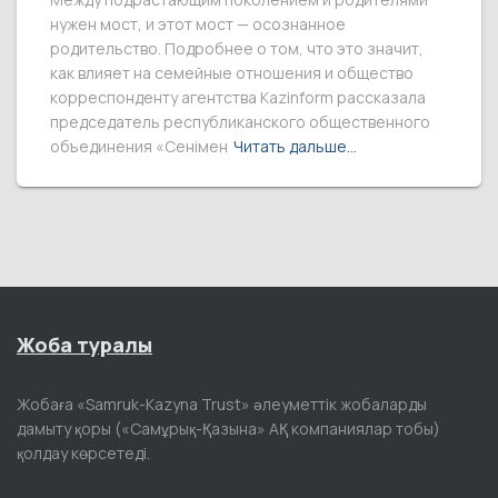
нужен мост, и этот мост — осознанное
родительство. Подробнее о том, что это значит,
как влияет на семейные отношения и общество
корреспонденту агентства Kazinform рассказала
председатель республиканского общественного
объединения «Сенімен
Читать дальше…
Жоба туралы
Жобаға «Samruk-Kazyna Trust» әлеуметтік жобаларды
дамыту қоры («Самұрық-Қазына» АҚ компаниялар тобы)
қолдау көрсетеді.