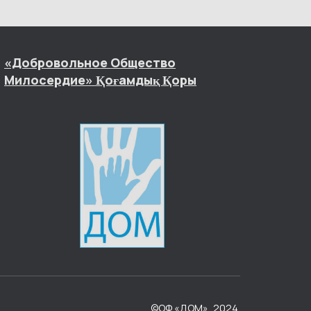
«Добровольное Общество
Милосердие» Қоғамдық Қоры
©ОФ «ДОМ», 2024.