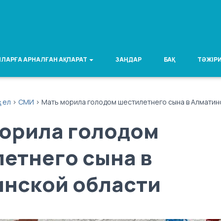
ЛАРҒА АРНАЛҒАН АҚПАРАТ
ЗАҢДАР
БАҚ
ТӘЖІРИ
қ ел
>
СМИ
>
Мать морила голодом шестилетнего сына в Алматин
орила голодом
етнего сына в
нской области