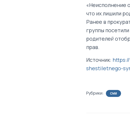
«Неисполнение о
что их лишили ро
Ранее в прокура
группы посетили
родителей отобра
прав.
Источник:
https:
shestiletnego-sy
Рубрики:
СМИ