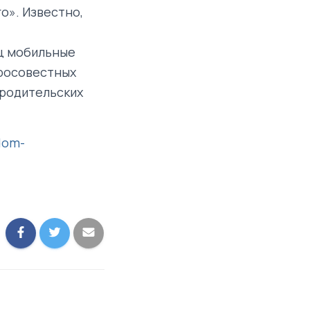
о». Известно,
яц мобильные
бросовестных
 родительских
dom-