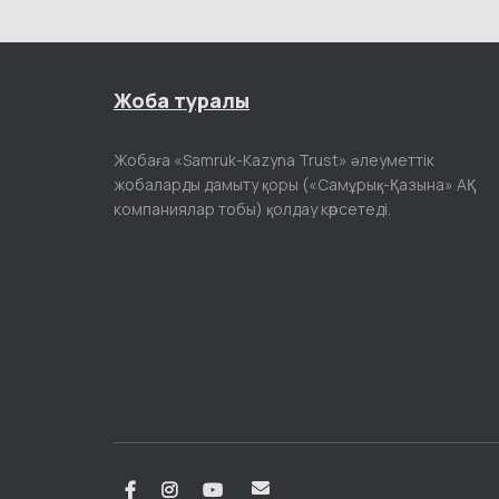
Жоба туралы
Жобаға «Samruk-Kazyna Trust» әлеуметтік
жобаларды дамыту қоры («Самұрық-Қазына» АҚ
компаниялар тобы) қолдау көрсетеді.