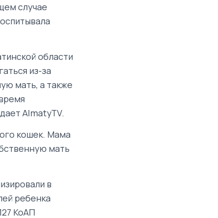
щем случае
воспитывала
атинской области
аться из-за
ую мать, а также
 время
дает AlmatyTV.
ного кошек. Мама
обственную мать
изировали в
лей ребенка
127 КоАП