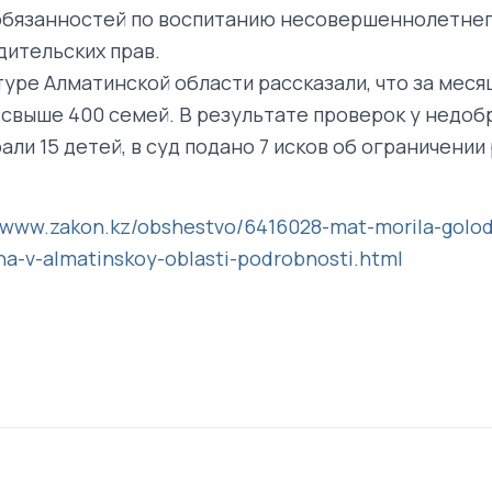
бязанностей по воспитанию несовершеннолетнег
дительских прав.
туре Алматинской области рассказали, что за мес
 свыше 400 семей. В результате проверок у недо
ли 15 детей, в суд подано 7 исков об ограничении
//www.zakon.kz/obshestvo/6416028-mat-morila-golo
na-v-almatinskoy-oblasti-podrobnosti.html