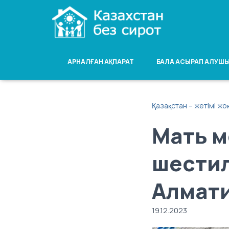
АРНАЛҒАН АҚПАРАТ
БАЛА АСЫРАП АЛУШЫ
Қазақстан – жетімі жо
Мать м
шестил
Алмати
19.12.2023