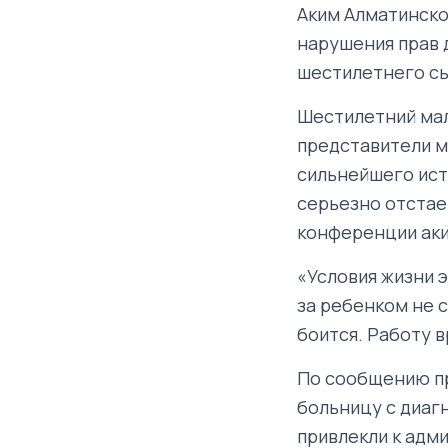
Аким Алматинско
нарушения прав 
шестилетнего сы
Шестилетний мал
представители м
сильнейшего ист
серьезно отстает
конференции аки
«Условия жизни э
за ребенком не 
боится. Работу в
По сообщению пр
больницу с диаг
привлекли к адм