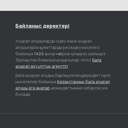
Байланыс деректері
Асырап алушыларды іздеу және асырап
алушыларға құжаттарды ресімдеу мәселесі
бойынша
1422
қысқа нөміріне қоңырау шалыңыз
(Қазақстан бойынша қоңыраулар тегін)
Бала
асырап алу ұлттық агенттігі
Бала асырап алудың барлық кезеңдеріндегі түрлі
мәселелер бойынша
Қазақстанның бала асырап
алушы ата аналар
қауымдастығына хабарласуға
болады.