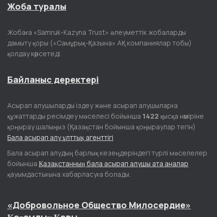
Жоба туралы
Жобаға «Samruk-Kazyna Trust» әлеуметтік жобаларды
дамыту қоры («Самұрық-Қазына» АҚ компаниялар тобы)
қолдау көрсетеді.
Байланыс деректері
Асырап алушыларды іздеу және асырап алушыларға
құжаттарды ресімдеу мәселесі бойынша
1422
қысқа нөміріне
қоңырау шалыңыз (Қазақстан бойынша қоңыраулар тегін)
Бала асырап алу ұлттық агенттігі
Бала асырап алудың барлық кезеңдеріндегі түрлі мәселелер
бойынша
Қазақстанның бала асырап алушы ата аналар
қауымдастығына хабарласуға болады.
«Добровольное Общество Милосердие»