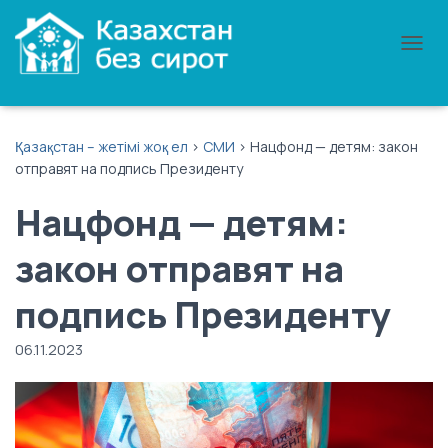
П
Е
Р
Е
К
Қазақстан – жетімі жоқ ел
>
СМИ
>
Нацфонд — детям: закон
Л
отправят на подпись Президенту
Ю
Ч
Нацфонд — детям:
И
Т
Ь
закон отправят на
Н
А
подпись Президенту
В
И
Г
06.11.2023
А
Ц
И
Ю