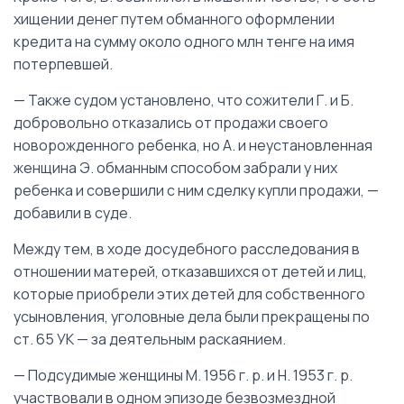
хищении денег путем обманного оформлении
кредита на сумму около одного млн тенге на имя
потерпевшей.
— Также судом установлено, что сожители Г. и Б.
добровольно отказались от продажи своего
новорожденного ребенка, но А. и неустановленная
женщина Э. обманным способом забрали у них
ребенка и совершили с ним сделку купли продажи, —
добавили в суде.
Между тем, в ходе досудебного расследования в
отношении матерей, отказавшихся от детей и лиц,
которые приобрели этих детей для собственного
усыновления, уголовные дела были прекращены по
ст. 65 УК — за деятельным раскаянием.
— Подсудимые женщины М. 1956 г. р. и Н. 1953 г. р.
участвовали в одном эпизоде безвозмездной