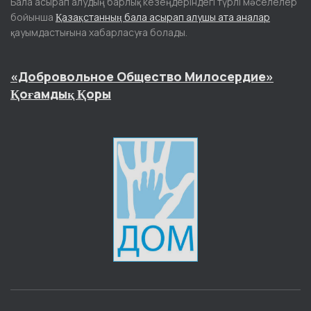
Бала асырап алудың барлық кезеңдеріндегі түрлі мәселелер
бойынша
Қазақстанның бала асырап алушы ата аналар
қауымдастығына хабарласуға болады.
«Добровольное Общество Милосердие»
Қоғамдық Қоры