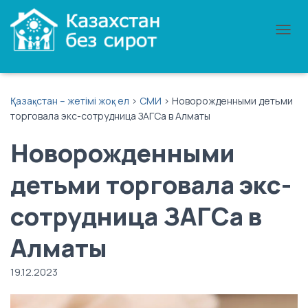
П
Е
Р
Е
К
Қазақстан – жетімі жоқ ел
>
СМИ
>
Новорожденными детьми
Л
торговала экс-сотрудница ЗАГСа в Алматы
Ю
Ч
Новорожденными
И
Т
Ь
детьми торговала экс-
Н
А
сотрудница ЗАГСа в
В
И
Г
Алматы
А
Ц
19.12.2023
И
Ю