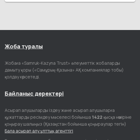
Жоба туралы
Жобаға «Samruk-Kazyna Trust» әлеуметтік жобаларды
дамыту қоры («Самұрық-Қазына» АҚ компаниялар тобы)
қолдау көрсетеді.
Байланыс деректері
Асырап алушыларды іздеу және асырап алушыларға
құжаттарды ресімдеу мәселесі бойынша
1422
қысқа нөміріне
қоңырау шалыңыз (Қазақстан бойынша қоңыраулар тегін)
Бала асырап алу ұлттық агенттігі