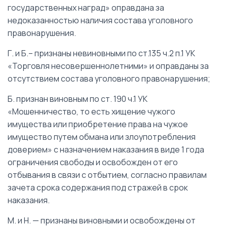
государственных наград» оправдана за
недоказанностью наличия состава уголовного
правонарушения.
Г. и Б.– признаны невиновными по ст.135 ч.2 п.1 УК
«Торговля несовершеннолетними» и оправданы за
отсутствием состава уголовного правонарушения;
Б. признан виновным по ст. 190 ч.1 УК
«Мошенничество, то есть хищение чужого
имущества или приобретение права на чужое
имущество путем обмана или злоупотребления
доверием» с назначением наказания в виде 1 года
ограничения свободы и освобожден от его
отбывания в связи с отбытием, согласно правилам
зачета срока содержания под стражей в срок
наказания.
М. и Н. — признаны виновными и освобождены от