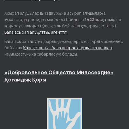
Асырап алушыларды іздеу және асырап алушыларға
құжаттарды ресімдеу мәселесі бойынша
1422
қысқа нөміріне
қоңырау шалыңыз (Қазақстан бойынша қоңыраулар тегін)
Бала асырап алу ұлттық агенттігі
Бала асырап алудың барлық кезеңдеріндегі түрлі мәселелер
бойынша
Қазақстанның бала асырап алушы ата аналар
қауымдастығына хабарласуға болады.
«Добровольное Общество Милосердие»
Қоғамдық Қоры