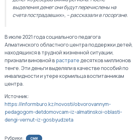
выделения денег они будут перечислены на
счета пострадавших», – рассказали в госоргане.
В июле 2021 года социального педагога
Алматинского областного центра поддержки детей,
находящихся в трудной жизненной ситуации,
признали виновной в
растрате
десятков миллионов
тенге. Эти деньги выделяли в качестве пособий по
инвалидности и утере кормильца воспитанникам
центра.
Источник:
https://informburo.kz/novosti/obvorovannym-
pedagogom-detdomovcam-iz-almatinskoi-oblasti-
dengi-vernut-iz-gosbyudzeta
Рубрики:
СМИ