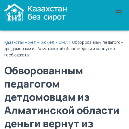
П
Е
Р
Е
К
Қазақстан – жетімі жоқ ел
>
СМИ
>
Обворованным педагогом
Л
детдомовцам из Алматинской области деньги вернут из
Ю
госбюджета
Ч
И
Обворованным
Т
Ь
Н
педагогом
А
В
детдомовцам из
И
Г
А
Алматинской области
Ц
И
деньги вернут из
Ю