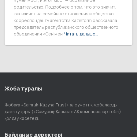
нужен мост, и этот мост — осознанное
родительство. Подробнее о том, что это значит,
как влияет на семейные отношения и общество
корреспонденту агентства Kazinform рассказала
председатель республиканского общественного
объединения «Сенімен
Читать дальше…
Жоба туралы
Жобаға «Samruk-Kazyna Trust» әлеуметтік жобаларды
дамыту қоры («Самұрық-Қазына» АҚ компаниялар тобы)
қолдау көрсетеді.
Байланыс деректері