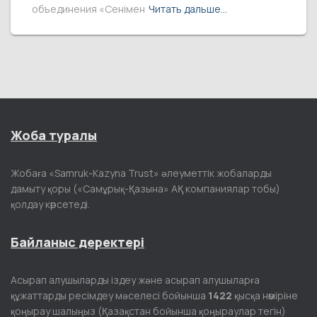
объединения «Сенімен
Читать дальше…
Жоба туралы
Жобаға «Samruk-Kazyna Trust» әлеуметтік жобаларды
дамыту қоры («Самұрық-Қазына» АҚ компаниялар тобы)
қолдау көрсетеді.
Байланыс деректері
Асырап алушыларды іздеу және асырап алушыларға
құжаттарды ресімдеу мәселесі бойынша
1422
қысқа нөміріне
қоңырау шалыңыз (Қазақстан бойынша қоңыраулар тегін)