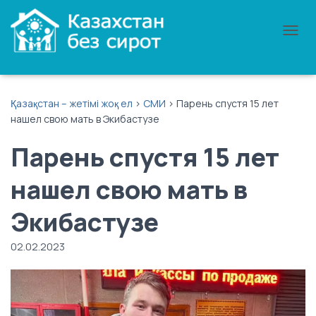
П
Е
Р
Е
К
Қазақстан – жетімі жоқ ел
>
СМИ
>
Парень спустя 15 лет
Л
нашел свою мать в Экибастузе
Ю
Ч
Парень спустя 15 лет
И
Т
Ь
нашел свою мать в
Н
А
Экибастузе
В
И
Г
02.02.2023
А
Ц
И
Ю