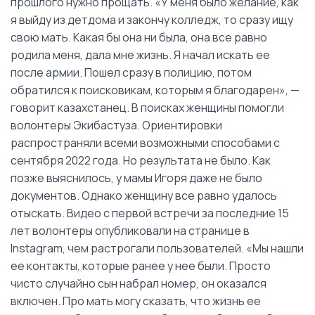
прошлого нужно прощать. «У меня было желание, как
я выйду из детдома и закончу колледж, то сразу ищу
свою мать. Какая бы она ни была, она все равно
родила меня, дала мне жизнь. Я начал искать ее
после армии. Пошел сразу в полицию, потом
обратился к поисковикам, которым я благодарен», —
говорит казахстанец. В поисках женщины помогли
волонтеры Экибастуза. Ориентировки
распространяли всеми возможными способами с
сентября 2022 года. Но результата не было. Как
позже выяснилось, у мамы Игоря даже не было
документов. Однако женщину все равно удалось
отыскать. Видео с первой встречи за последние 15
лет волонтеры опубликовали на странице в
Instagram, чем растрогали пользователей. «Мы нашли
ее контакты, которые ранее у нее были. Просто
чисто случайно сын набрал номер, он оказался
включен. Про мать могу сказать, что жизнь ее