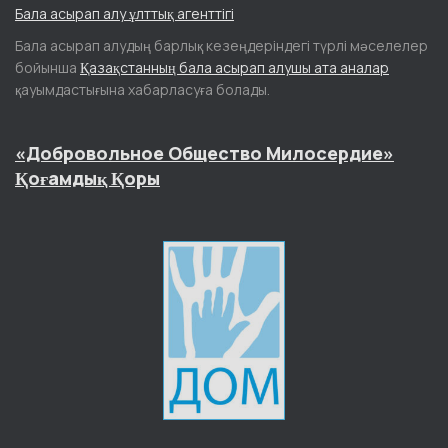
Бала асырап алу ұлттық агенттігі
Бала асырап алудың барлық кезеңдеріндегі түрлі мәселелер
бойынша
Қазақстанның бала асырап алушы ата аналар
қауымдастығына хабарласуға болады.
«Добровольное Общество Милосердие»
Қоғамдық Қоры