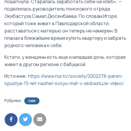
пошатнула. Старалась заработать себе на хлеб», —
поделилась руководитель поискового отряда
Экибастуза Самал Дюсенбаева. По словам Игоря,
который тоже живет в Павлодарской области,
расставаться с матерью он теперь не намерен. В
планах в ближайшее время купить квартиру и забрать
родного человека к себе.
Кстати, у женщины есть еще и младшая дочь, которая
живет в другом регионе с бабушкой.
Источник:
https://www.nur.kz/society/2002278-paren-
spustya-15-let-nashel-svoyu-mat-v-ekibastuze-video/
Рубрики:
СМИ