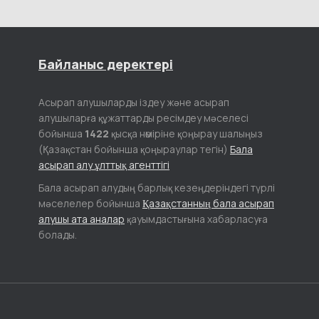
Байланыс деректері
Асырап алушыларды іздеу және асырап
алушыларға құжаттарды ресімдеу мәселесі
бойынша
1422
қысқа нөміріне қоңырау шалыңыз
(Қазақстан бойынша қоңыраулар тегін)
Бала
асырап алу ұлттық агенттігі
Бала асырап алудың барлық кезеңдеріндегі түрлі
мәселелер бойынша
Қазақстанның бала асырап
алушы ата аналар
қауымдастығына хабарласуға
болады.