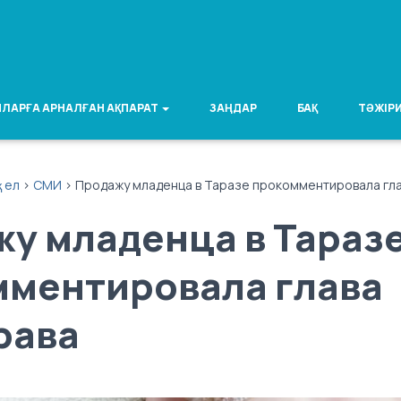
ЛАРҒА АРНАЛҒАН АҚПАРАТ
ЗАҢДАР
БАҚ
ТӘЖІРИ
қ ел
>
СМИ
>
Продажу младенца в Таразе прокомментировала гл
у младенца в Тараз
мментировала глава
рава