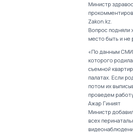
Министр здравоо
прокомментирова
Zakon.kz.
Вопрос подняли 
место быть и не
«По данным СМИ,
которого родила,
съемной квартир
палатах. Если ро
потом их выписыв
проведем работу
Ажар Гиният
Министр добавил
всех перинаталь
видеонаблюдение