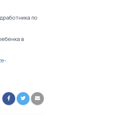
едработника по
ребенка в
ze-