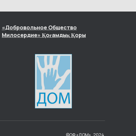
«Добровольное Общество
Милосердие» Қоғамдық Қоры
©ОФ «ДОМ», 2024.