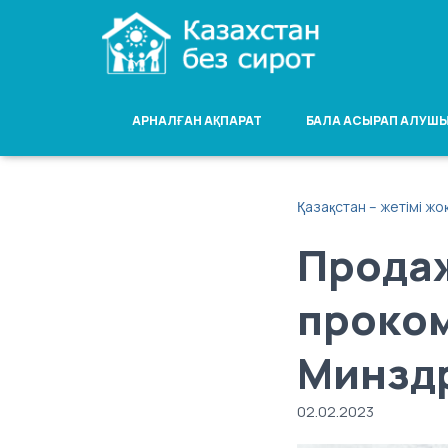
АРНАЛҒАН АҚПАРАТ
БАЛА АСЫРАП АЛУШЫ
Қазақстан – жетімі жо
Продаж
проко
Минзд
02.02.2023