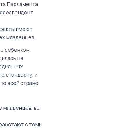
ата Парламента
орреспондент
 факты имеют
сех младенцев.
 с ребенком,
дилась на
родильных
по стандарту, и
 по всей стране
е младенцев, во
 работают с теми