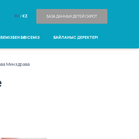
RU
/
KZ
БАЗА ДАННЫХ ДЕТЕЙ СИРОТ
БЕМІЗБЕН БӨЛІСЕМІЗ
БАЙЛАНЫС ДЕРЕКТЕРІ
ава Минздрава
е