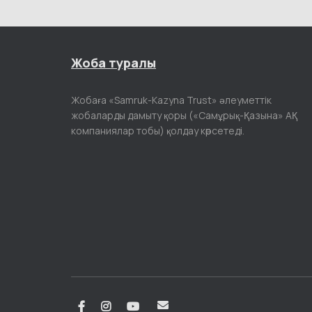
Жоба туралы
Жобаға «Samruk-Kazyna Trust» әлеуметтік
жобаларды дамыту қоры («Самұрық-Қазына» АҚ
компаниялар тобы) қолдау көрсетеді.