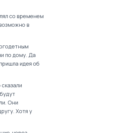
олял со временем
евозможно в
многодетным
и по дому. Да
 пришла идея об
о сказали
 будут
ли. Они
ругу. Хотя у
ние, через