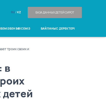
RU
/
KZ
БАЗА ДАННЫХ ДЕТЕЙ СИРОТ
БЕМІЗБЕН БӨЛІСЕМІЗ
БАЙЛАНЫС ДЕРЕКТЕРІ
ает троих своих и
 в
троих
 детей