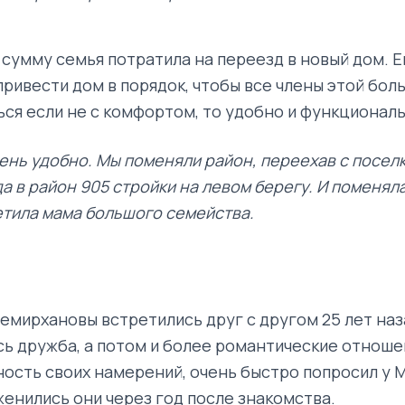
сумму семья потратила на переезд в новый дом. Е
привести дом в порядок, чтобы все члены этой бол
ься если не с комфортом, то удобно и функциональ
ень удобно. Мы поменяли район, переехав с посел
а в район 905 стройки на левом берегу. И поменял
етила мама большого семейства.
Темирхановы встретились друг с другом 25 лет наз
сь дружба, а потом и более романтические отношен
ность своих намерений, очень быстро попросил у 
женились они через год после знакомства.