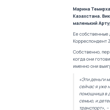
Марина Темирха
Казахстана. Вик
маленький Артур
Ее собственные д
Корреспондент Z
Собственно, пер
когда они готови
именно они выигр
«Эти деньги м
сейчас я уже 
помощница в д
семью, и дете
транспорт», –