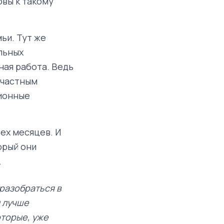
овы к такому
ьи. Тут же
льных
ная работа. Ведь
 частным
сионные
ех месяцев. И
орый они
.
разобраться в
и лучше
оторые, уже