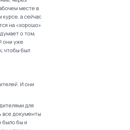
рабочем месте в
 курсе, а сейчас
тся на «хорошо»
 думает о том,
й они уже
к, чтобы был
телей. И они
дителями для
ь все документы
 было бы и