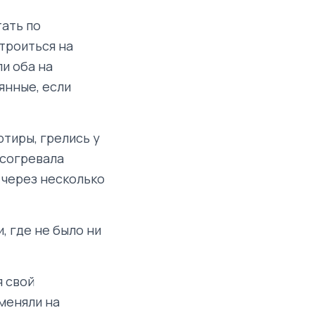
тать по
троиться на
и оба на
янные, если
ртиры, грелись у
 согревала
 через несколько
, где не было ни
я свой
меняли на