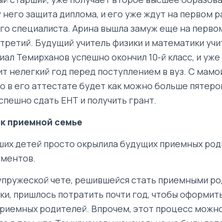
 него защита диплома, и его уже ждут на первом 
го специалиста. Арина вышла замуж еще на первом
 третий. Будущий учитель физики и математики учи
иал Темирханов успешно окончил 10-й класс, и уже
т нелегкий год перед поступлением в вуз. С мамо
о в его аттестате будет как можно больше пятеро
спешно сдать ЕНТ и получить грант.
 к приемной семье
их детей просто окрылила будущих приемных роди
ументов.
упружеской чете, решившейся стать приемными ро
ки, пришлось потратить почти год, чтобы оформит
приемных родителей. Впрочем, этот процесс можно