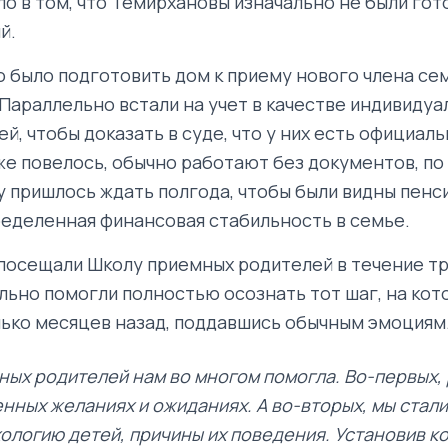
ло в том, что Темирхановы изначально не были гот
й.
о было подготовить дом к приему нового члена сем
 Параллельно встали на учет в качестве индивидуа
, чтобы доказать в суде, что у них есть официаль
уже повелось, обычно работают без документов, по
у пришлось ждать полгода, чтобы были видны пен
ределенная финансовая стабильность в семье.
посещали Школу приемных родителей в течение тр
ально помогли полностью осознать тот шаг, на кот
ько месяцев назад, поддавшись обычным эмоциям
ых родителей нам во многом помогла. Во-первых, 
нных желаниях и ожиданиях. А во-вторых, мы стал
ологию детей, причины их поведения. Установив к