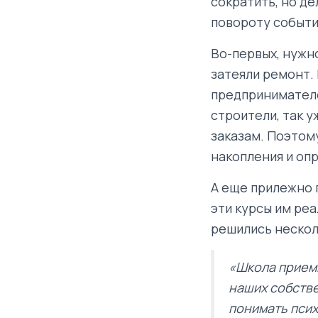
сократить, но де
повороту событи
Во-первых, нужн
затеяли ремонт.
предпринимателей
строители, так 
заказам. Поэтом
накопления и оп
А еще прилежно 
эти курсы им ре
решились нескол
«Школа приемн
наших собстве
понимать псих