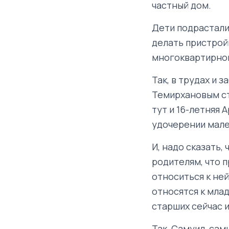
частный дом.
Дети подрастали
делать пристрой
многоквартирно
Так, в трудах и 
Темирхановым ст
тут и 16-летняя 
удочерении мале
И, надо сказать,
родителям, что п
относиться к ней
относятся к млад
старших сейчас и
Так, Самуил, са