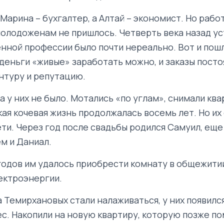
арина – бухгалтер, а Алтай – экономист. Но рабо
олодоженам не пришлось. Четверть века назад ус
енной профессии было почти нереально. Вот и пошл
 деньги «живые» заработать можно, и заказы посто
нтуру и репутацию.
а у них не было. Мотались «по углам», снимали ква
кая кочевая жизнь продолжалась восемь лет. Но их
ети. Через год после свадьбы родился Самуил, еще
ем и Даниал.
годов им удалось приобрести комнату в общежитии
лектроэнергии.
 Темирхановых стали налаживаться, у них появилс
с. Накопили на новую квартиру, которую позже по