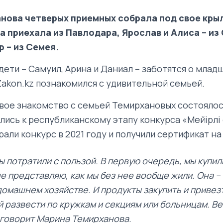
нова четверых приемных собрала под свое крыл
а приехала из Павлодара, Ярослав и Алиса – из
 – из Семея.
ети – Самуил, Арина и Даниал – заботятся о младши
akon.kz познакомился с удивительной семьей.
вое знакомство с семьей Темирхановых состоялось
лись к республиканскому этапу конкурса «Мейірлі
али конкурс в 2021 году и получили сертификат на
ы потратили с пользой. В первую очередь, мы купил
не представляю, как мы без нее вообще жили. Она –
омашнем хозяйстве. И продукты закупить и привез
й развести по кружкам и секциям или больницам. В
 говорит Марина Темирханова.