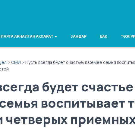
ЛАРҒА АРНАЛҒАН АҚПАРАТ
ЗАҢДАР
БАҚ
ТӘЖІРИ
қ ел
>
СМИ
>
Пусть всегда будет счастье: в Семее семья воспитыв
етей
всегда будет счастье:
семья воспитывает 
и четверых приемных