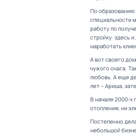
По образованию М
специальности м
работу по получ
стройку: здесь и
наработать клие
А вот своего дом
чужого очага. Та
любовь. А еще д
лет – Ариша, зат
В начале 2000-х 
отопления, ни э
Постепенно дела
небольшой бизне