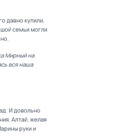
го давно купили,
ьшой семьи могли
но.
ка Мирный на
ась вся наша
ад. И довольно
ия. Алтай, желая
Марины руки и