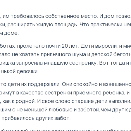
, им требовалось собственное место. И дом позв
ки, расширять жилую площадь. Что практически н
м доме.
заботах, пролетело почти 20 лет. Дети выросли, и 
ало не хватать привычного шума и детской беготн
Аришка запросила младшую сестренку. Вот тогда и
нькой девочки.
 что дети их поддержали. Они спокойно и взвешенн
римут в качестве сестренки приемного ребенка, и
, как к родной. И свое слово старшие дети выполни
шим с не меньшей любовью и заботой, чем друг к д
 прибавилось других забот.
мый старший, уже получает второе высшее образова