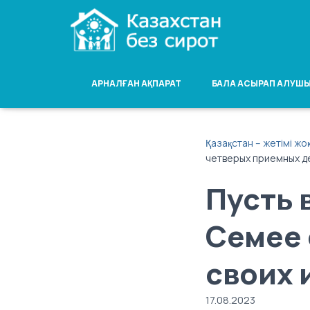
АРНАЛҒАН АҚПАРАТ
БАЛА АСЫРАП АЛУШЫ
Қазақстан – жетімі жо
четверых приемных д
Пусть 
Семее 
своих 
17.08.2023