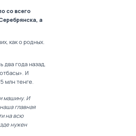
о со всего
 Серебрянска, а
х, как о родных.
 два года назад,
 отбасы». И
 5 млн тенге.
и машину. И
 наша главная
ти на всю
езде нужен