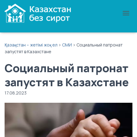
П
Е
Р
Е
К
Қазақстан – жетімі жоқ ел
>
СМИ
>
Социальный патронат
Л
запустят в Казахстане
Ю
Ч
Социальный патронат
И
Т
Ь
запустят в Казахстане
Н
А
17.08.2023
В
И
Г
А
Ц
И
Ю