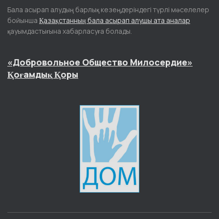
Бала асырап алудың барлық кезеңдеріндегі түрлі мәселелер
бойынша
Қазақстанның бала асырап алушы ата аналар
қауымдастығына хабарласуға болады.
«Добровольное Общество Милосердие»
Қоғамдық Қоры