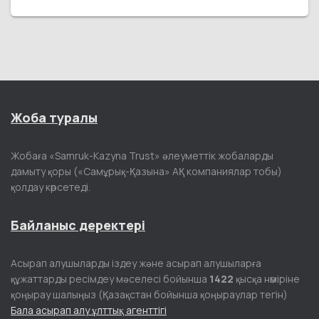
Жоба туралы
Жобаға «Samruk-Kazyna Trust» әлеуметтік жобаларды
дамыту қоры («Самұрық-Қазына» АҚ компаниялар тобы)
қолдау көрсетеді.
Байланыс деректері
Асырап алушыларды іздеу және асырап алушыларға
құжаттарды ресімдеу мәселесі бойынша
1422
қысқа нөміріне
қоңырау шалыңыз (Қазақстан бойынша қоңыраулар тегін)
Бала асырап алу ұлттық агенттігі